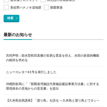
美佐野ハナノキ湿地群
那覇軍港
検索
最新のお知らせ
共同声明：節水型乾田直播の安易な普及を控え、水田の多面的機能
の維持を求める
ニュースレター61号を発行しました
沖縄防衛局に「『那覇港湾施設代替施設建設事業方法書』に対する
環境保全の見地からの意見書」を提出
【久米島自然講座】「渡り鳥」を語る ～久米島と渡り鳥とワタシ～