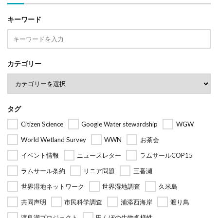
キーワード
カテゴリー
タグ
Citizen Science
Google Water stewardship
WGW
World Wetland Survey
WWN
お茶会
イベント情報
ニュースレター
ラムサールCOP15
ラムサール条約
リニア問題
三番瀬
世界湿地ネットワーク
世界湿地調査
久米島
共同声明
市民科学調査
浦添西海岸
渡り鳥
渡良瀬プロジェクト
田んぼの生物多様性