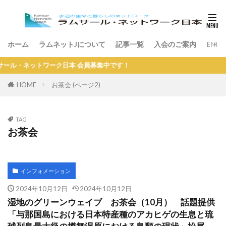
ホーム
ラムネットJについて
記事一覧
入会のご案内
ENGL
ル・ネットワーク日本 会員募集中です！
HOME
お茶会 (ページ2)
TAG
お茶会
インフォメーション
2024年10月12日
2024年10月12日
湿地のグリーンウェイブ お茶会（10月） 話題提供
「与那国島における日本特産種のアカヒゲの生息と琉